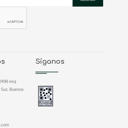
os
Síganos
2498 esq
 Sur, Buenos
a.com