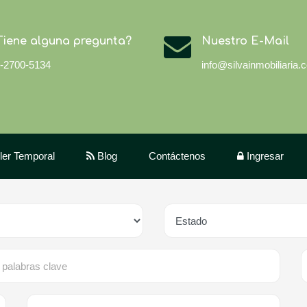
Tiene alguna pregunta?
Nuestro E-Mail
-2700-5134
info@silvainmobiliaria.
iler Temporal
Blog
Contáctenos
Ingresar