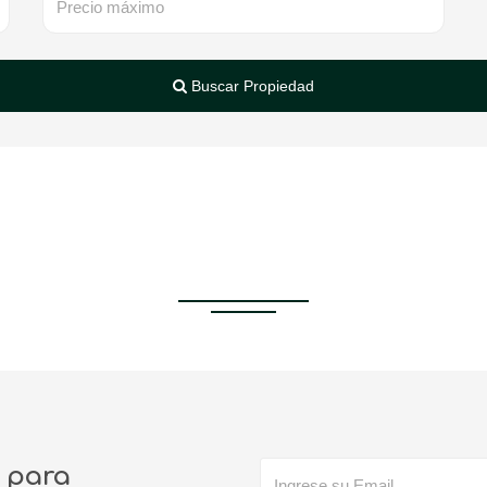
Buscar Propiedad
encontrada por sus criter
o para