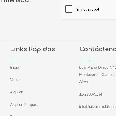
ín mensual
Links Rápidos
Contácten
Inicio
Luis María Drago N° 
Monteverde, Castelar
Venta
Aires
Alquiler
11-2700-5134
Alquiler Temporal
info@silvainmobiliari