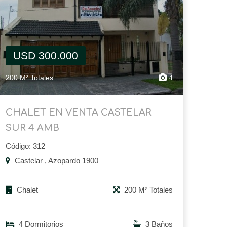
USD 300.000
200 M² Totales
4
CHALET EN VENTA CASTELAR
SUR 4 AMB
Código: 312
Castelar , Azopardo 1900
Chalet
200 M² Totales
4 Dormitorios
3 Baños