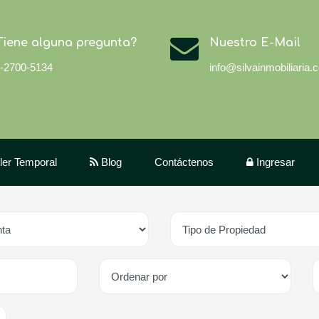
Tiene alguna pregunta?
Nuestro E-Mail
-2700-5134
info@silvainmobiliaria.
iler Temporal
Blog
Contáctenos
Ingresar