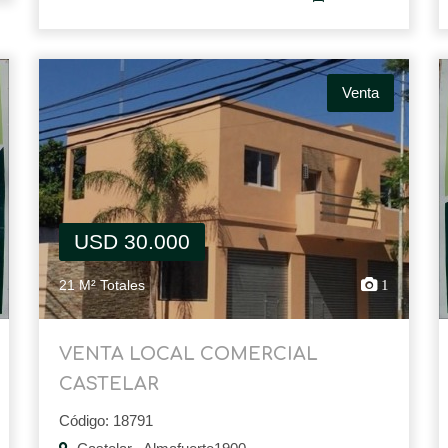
Venta
USD 30.000
21 M² Totales
1
VENTA LOCAL COMERCIAL
CASTELAR
Código: 18791