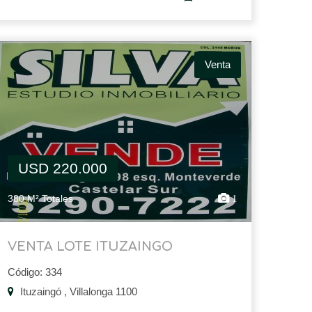
Venta
USD 220.000
380 M² Totales
1
VENTA LOTE ITUZAINGO
Código: 334
Ituzaingó , Villalonga 1100