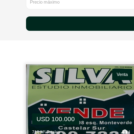
Venta
USD 100.000
710 M² Totales
1