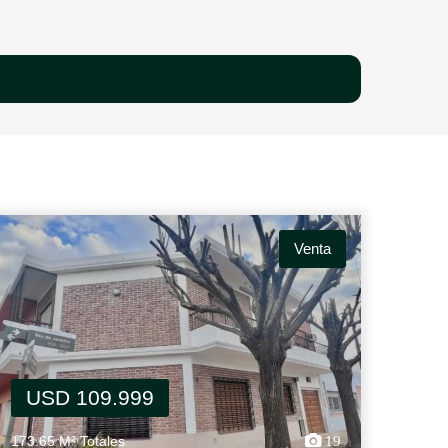
Venta
USD 109.999
173.65 M² Totales
19