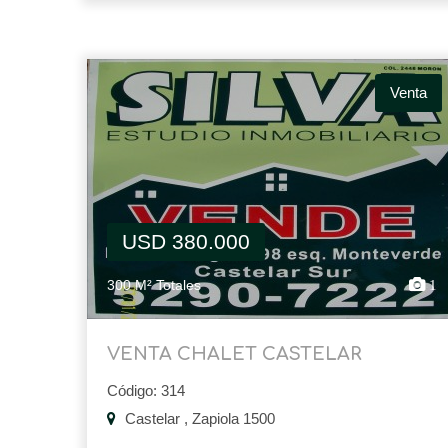
Venta
USD 380.000
300 M² Totales
1
VENTA CHALET CASTELAR
Código: 314
Castelar , Zapiola 1500