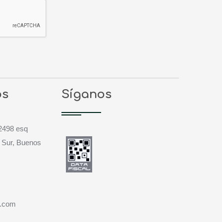
os
Síganos
2498 esq
 Sur, Buenos
a.com