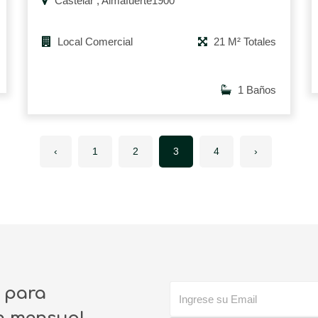
Castelar , Almafuerte1900
Local Comercial
21 M² Totales
1 Baños
‹
1
2
3
4
›
o para